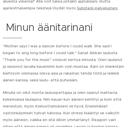
alueista yleensä? Alla voit lukea joitakin ajatuksiani, mutta
ajankohtaisempia tekstejä löydät myös
Substack-palvelustani.
Minun äänitarinani
"Mother says I was a dancer before I could walk. She said I
began to sing long before I could talk." Sanat Abban laulusta
"Thank you for the music" voisivat kertoa minusta. Olen laulanut
ja seisonut lavalla kauemmin kuin voin muistaa. Ääni on mielestäni
kiehtovin olemassa oleva asia ja rakastan tehdä töitä ja leikkiä
äänen kanssa, sekä laulu- että puheääni.
Minulla on ollut monta lauluopettajaa ja olen saanut mahtavia
kokemuksia laulajana. Niin kauan kun ääneni kehittyi ja koin että
menestyin, myös itseluottamukseni oli hyvä. Ensimmäiset
vastoinkäymiset tulivat lukiossa. Kun stressi lisääntyi se vaikutti
myös ääneen, vaikka en sitä silloin ymmärtänyt. Reagoin vain
siihen että äänen kanssa oli ongelmia. Levon ja hoidon kanssa