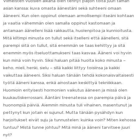
Viimeisten vuosien aikana olen tehnyt paljon töitä juuri tämän
asian kanssa: kuva omasta äänestäni sekä suhteeni omaan
ääneeni. Kun olen oppinut olemaan armollisempi itseäni kohtaan
ja vaatia vähemmän olen samalla oppinut kastomaan ja
antamaan äänelleni lisää rakkautta, huolenpitoa ja kunnioitusta.
Mitä kiltimpi minusta on tullut sekä itselleni että äänelleni, sitä
parempi siitä on tullut, sitä enemmän se taas kehittyy ja sitä
enemmin myös itseluottamukseni taas kasvaa. Ääneni voi hyvin
kun minä voin hyvin. Siksi haluan pitää huolta koko minusta –
keho, mieli, henki, sielu – sillä kaikki liittyy toisiinsa ja kaikki
vaikuttaa ääneeni. Siksi haluan tänään tehdä kokonaisvaltaisesti
työtä ääneni kanssa, enkä ainostaan keskittyä tekniikkaan.
Huomioin erityisesti hormonien vaikutus ääneen ja missä olen
kuukautiskerrossani. Ääntäni treenatessa on parempia päivä ja
huonompiä päiviä. Aiemmin minusta tuli vihainen, masentunut ja
pettynyt kun jotain ei sujunut. Mutta tänään pysähdyn kun
harjoitukset eivät suju ja tunnustelen: kuinka voin? Miten kehossa
tuntuu? Mistä tunne johtuu? Mitä minä ja ääneni tarvitsee juuri
nyt?