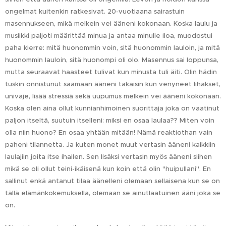
ongelmat kuitenkin ratkesivat. 20-vuotiaana sairastuin
masennukseen, mikä melkein vei ääneni kokonaan. Koska laulu ja
musiikki paljoti määrittää minua ja antaa minulle iloa, muodostui
paha kierre: mitä huonommin voin, sitä huonommin lauloin, ja mitä
huonommin lauloin, sitä huonompi oli olo. Masennus sai loppunsa,
mutta seuraavat haasteet tulivat kun minusta tuli äiti. Olin hädin
tuskin onnistunut saamaan ääneni takaisin kun venyneet lihakset,
univaje, lisää stressiä sekä uupumus melkein vei ääneni kokonaan.
Koska olen aina ollut kunnianhimoinen suorittaja joka on vaatinut
paljon itseltä, suutuin itselleni: miksi en osaa laulaa?? Miten voin
olla niin huono? En osaa yhtään mitään! Nämä reaktiothan vain
paheni tilannetta. Ja kuten monet muut vertasin ääneni kaikkiin
laulajiin joita itse ihailen. Sen lisäksi vertasin myös ääneni siihen
mikä se oli ollut teini-ikäisenä kun koin että olin "huipullani". En
sallinut enkä antanut tilaa äänelleni olemaan sellaisena kun se on
tällä elämänkokemuksella, olemaan se ainutlaatuinen ääni joka se
on.